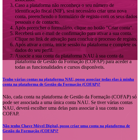
Caso a plataforma não reconheça o seu número de
identificação fiscal (NIF), será necessário criar uma nova
conta, preenchendo o formulário de registo com os seus dados
pessoais e de contacto.
Após preencher o formulário, clique no botão "Criar conta".
Receberá um e-mail de confirmação para ativar a sua conta.
Clique no link de ativação para concluir o processo de registo.
Após ativar a conta, inicie sessão na plataforma e complete os
dados do seu perfil.
Associe a sua conta da plataforma NAU à sua conta da
plataforma de Gestão da Formação (COFAP) para aceder a
todas as funcionalidades e cursos disponíveis.
Tenho várias contas na plataforma NAU, posso associar todas elas à minha
conta na plataforma de Gestão da Formação (COFAP)?
Não, cada conta na plataforma de Gestão da Formação (COFAP) só
pode ser associada a uma única conta NAU. Se tiver várias contas
NAU, deverá escolher uma delas para associar à sua conta no
COFAP.
Não tenho Chave Móvel Digital, posso criar uma conta na plataforma de
Gestão da Formação (COFAP)?