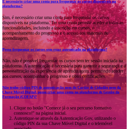
É necessário criar uma conta para frequentar os cursos disponíveis na
plataforma?
Sim, é necessário criar uma conta para frequentar os cursos
disponíveis na plataforma. Ter uma conta permite aceder a todas as
funcionalidades, incluindo a inscrição em cursos, o
acompanhamento do progresso e o acesso aos materiais de
aprendizagem.
Posso frequentar os cursos sem estar autenticado na plataforma?
Não, não é possível frequentar os cursos sem ter sessão iniciada na
plataforma. A autenticação é necessária para garantir a segurança e a
personalização da experiência de aprendizagem, permitindo aceder
aos cursos, acompanhar o progresso e obter certificações.
Não tenho código PIN de autenticação nem do Cartão de Cidadão nem da
Chave Móvel Digital, posso criar uma conta na plataforma de Gestão da
Formação (COFAP)?
Clique no botão "Comece já o seu percurso formativo
connosco!" na página inicial.
Autentique-se através da Autenticação Gov, utilizando o
código PIN da sua Chave Móvel Digital e o telemóvel
associado.