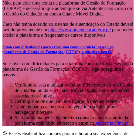
Não, para criar uma conta na plataforma de Gestão de Formação
(COFAP) é necessário que autentique-se via Autenticação Gov, com
o Cartão do Cidadão ou com a Chave Móvel Digital.
Caso não tenha aderido ao sistema de autenticação do Estado deverá
fazê-lo previamente em
https://www.autenticacao.gov.pt/
para poder
aceder à plataforma e frequentar os cursos disponíveis.
Estou com dificuldades para criar uma conta ou iniciar sessão na
plataforma de Gestão da Formação (COFAP), o que devo fazer?
Se estiver com dificuldades para criar uma conta ou iniciar sessão na
plataforma de Gestão da Formação (COFAP), siga os seguintes
passos:
Verifique se está a utilizar o código PIN correto do seu Cartão
de Cidadão ou da sua Chave Móvel Digital e se o telemóvel
associado está ativo.
Certifique-se de que tem uma ligação à internet estável.
Tente limpar a cache do seu navegador ou utilizar um
navegador diferente.
Se o problema persistir, entre em contacto com o suporte da
plataforma através do endereço eletrónico
secretaria@ina.pt
.
🍪 Este website utiliza cookies para melhorar a sua experiência de