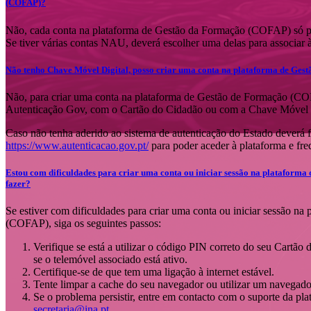
(COFAP)?
Não, cada conta na plataforma de Gestão da Formação (COFAP) só p
Se tiver várias contas NAU, deverá escolher uma delas para associar
Não tenho Chave Móvel Digital, posso criar uma conta na plataforma de Ge
Não, para criar uma conta na plataforma de Gestão de Formação (COF
Autenticação Gov, com o Cartão do Cidadão ou com a Chave Móvel D
Caso não tenha aderido ao sistema de autenticação do Estado deverá 
https://www.autenticacao.gov.pt/
para poder aceder à plataforma e fre
Estou com dificuldades para criar uma conta ou iniciar sessão na plataform
fazer?
Se estiver com dificuldades para criar uma conta ou iniciar sessão n
(COFAP), siga os seguintes passos:
Verifique se está a utilizar o código PIN correto do seu Cartã
se o telemóvel associado está ativo.
Certifique-se de que tem uma ligação à internet estável.
Tente limpar a cache do seu navegador ou utilizar um navegador
Se o problema persistir, entre em contacto com o suporte da pla
secretaria@ina.pt
.