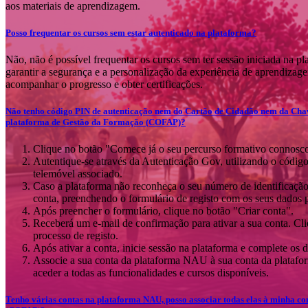
aos materiais de aprendizagem.
Posso frequentar os cursos sem estar autenticado na plataforma?
Não, não é possível frequentar os cursos sem ter sessão iniciada na pl
garantir a segurança e a personalização da experiência de aprendizag
acompanhar o progresso e obter certificações.
Não tenho código PIN de autenticação nem do Cartão de Cidadão nem da Chav
plataforma de Gestão da Formação (COFAP)?
Clique no botão "Comece já o seu percurso formativo connosco!
Autentique-se através da Autenticação Gov, utilizando o códig
telemóvel associado.
Caso a plataforma não reconheça o seu número de identificação 
conta, preenchendo o formulário de registo com os seus dados p
Após preencher o formulário, clique no botão "Criar conta".
Receberá um e-mail de confirmação para ativar a sua conta. Cli
processo de registo.
Após ativar a conta, inicie sessão na plataforma e complete os d
Associe a sua conta da plataforma NAU à sua conta da plata
aceder a todas as funcionalidades e cursos disponíveis.
Tenho várias contas na plataforma NAU, posso associar todas elas à minha c