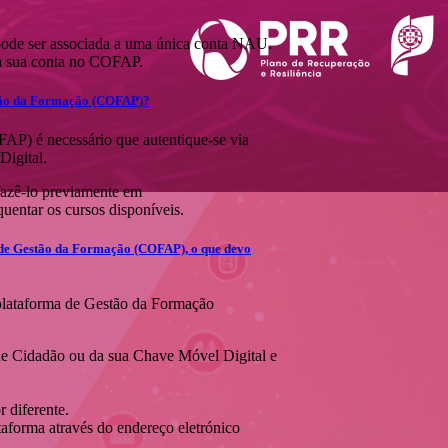
ode ser associada a uma única conta NAU.
 à sua conta no COFAP.
stão da Formação (COFAP)?
AP) é necessário que autentique-se via
igital.
fazê-lo previamente em
quentar os cursos disponíveis.
a de Gestão da Formação (COFAP), o que devo
a plataforma de Gestão da Formação
o de Cidadão ou da sua Chave Móvel Digital e
 diferente.
taforma através do endereço eletrónico