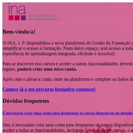
Bem-vindo/a!
O INA, I. P. disponibiliza a nova plataforma de Gestão da Formação 
simplificar o acesso à formação. Num único espaço, terá acesso a toda
experiência de aprendizagem integrada, eficiente e acessível.
Para se inscrever nos cursos e aceder a outras funcionalidades, dever
registo,
poderá criar uma nova conta.
Após criar e ativar a conta, entre na plataforma e complete os dados do
Comece já o seu percurso formativo connosco!
Dúvidas frequentes
É necessário criar uma conta para frequentar os cursos disponíveis na plata
Sim, é necessário criar uma conta para frequentar os cursos disponíve
aceder a todas as funcionalidades, incluindo a inscrição em cursos, 