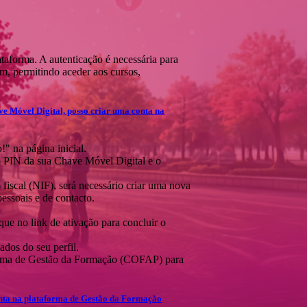
ataforma. A autenticação é necessária para
em, permitindo aceder aos cursos,
e Móvel Digital, posso criar uma conta na
" na página inicial.
o PIN da sua Chave Móvel Digital e o
fiscal (NIF), será necessário criar uma nova
essoais e de contacto.
que no link de ativação para concluir o
ados do seu perfil.
forma de Gestão da Formação (COFAP) para
onta na plataforma de Gestão da Formação