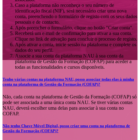
Caso a plataforma não reconheça o seu número de
identificação fiscal (NIF), será necessário criar uma nova
conta, preenchendo o formulário de registo com os seus dados
pessoais e de contacto.
Após preencher o formulário, clique no botão "Criar conta".
Receberá um e-mail de confirmação para ativar a sua conta.
Clique no link de ativação para concluir o processo de registo.
Após ativar a conta, inicie sessão na plataforma e complete os
dados do seu perfil.
Associe a sua conta da plataforma NAU à sua conta da
plataforma de Gestão da Formação (COFAP) para aceder a
todas as funcionalidades e cursos disponíveis.
Tenho várias contas na plataforma NAU, posso associar todas elas à minha
conta na plataforma de Gestão da Formação (COFAP)?
Não, cada conta na plataforma de Gestão da Formação (COFAP) só
pode ser associada a uma única conta NAU. Se tiver várias contas
NAU, deverá escolher uma delas para associar à sua conta no
COFAP.
Não tenho Chave Móvel Digital, posso criar uma conta na plataforma de
Gestão da Formação (COFAP)?