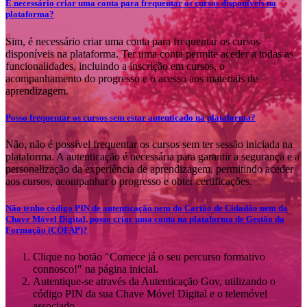
É necessário criar uma conta para frequentar os cursos disponíveis na
plataforma?
Sim, é necessário criar uma conta para frequentar os cursos
disponíveis na plataforma. Ter uma conta permite aceder a todas as
funcionalidades, incluindo a inscrição em cursos, o
acompanhamento do progresso e o acesso aos materiais de
aprendizagem.
Posso frequentar os cursos sem estar autenticado na plataforma?
Não, não é possível frequentar os cursos sem ter sessão iniciada na
plataforma. A autenticação é necessária para garantir a segurança e a
personalização da experiência de aprendizagem, permitindo aceder
aos cursos, acompanhar o progresso e obter certificações.
Não tenho código PIN de autenticação nem do Cartão de Cidadão nem da
Chave Móvel Digital, posso criar uma conta na plataforma de Gestão da
Formação (COFAP)?
Clique no botão "Comece já o seu percurso formativo
connosco!" na página inicial.
Autentique-se através da Autenticação Gov, utilizando o
código PIN da sua Chave Móvel Digital e o telemóvel
associado.