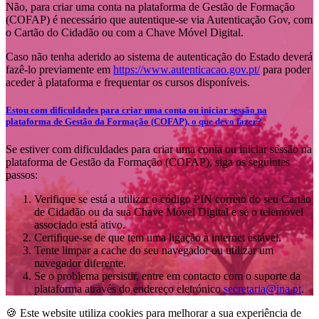
Não, para criar uma conta na plataforma de Gestão de Formação
(COFAP) é necessário que autentique-se via Autenticação Gov, com
o Cartão do Cidadão ou com a Chave Móvel Digital.
Caso não tenha aderido ao sistema de autenticação do Estado deverá
fazê-lo previamente em
https://www.autenticacao.gov.pt/
para poder
aceder à plataforma e frequentar os cursos disponíveis.
Estou com dificuldades para criar uma conta ou iniciar sessão na
plataforma de Gestão da Formação (COFAP), o que devo fazer?
Se estiver com dificuldades para criar uma conta ou iniciar sessão na
plataforma de Gestão da Formação (COFAP), siga os seguintes
passos:
Verifique se está a utilizar o código PIN correto do seu Cartão
de Cidadão ou da sua Chave Móvel Digital e se o telemóvel
associado está ativo.
Certifique-se de que tem uma ligação à internet estável.
Tente limpar a cache do seu navegador ou utilizar um
navegador diferente.
Se o problema persistir, entre em contacto com o suporte da
plataforma através do endereço eletrónico
secretaria@ina.pt
.
🍪 Este website utiliza cookies para melhorar a sua experiência de